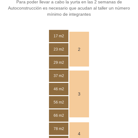
Para poder llevar a cabo la yurta en las 2 semanas de
Autoconstrucción es necesario que acudan al taller un número
mínimo de integrantes
17 m2
2
23 m2
29 m2
37 m2
46 m2
3
56 m2
66 m2
78 m2
4