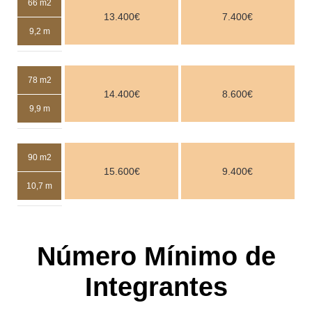
66 m2
13.400€
7.400€
9,2 m
78 m2
14.400€
8.600€
9,9 m
90 m2
15.600€
9.400€
10,7 m
Número Mínimo de
Integrantes