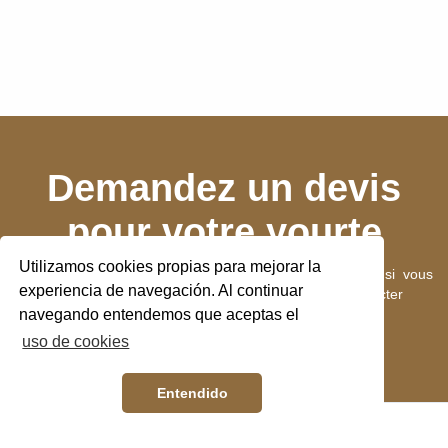
Demandez un devis
pour votre yourte
Utilizamos cookies propias para mejorar la
Si vous souhaitez en savoir plus sur nos yourtes ou si vous
experiencia de navegación. Al continuar
souhaitez demander un devis, n'hésitez pas à nous contacter
navegando entendemos que aceptas el
uso de cookies
CONTACTER
Entendido